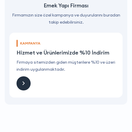
Emek Yapı Firması
Firmamızın size özel kampanya ve duyurularını buradan
takip edebilirsiniz.
KAMPANYA
Hizmet ve Ürünlerimizde %10 İndirim
ri
Firmaya sitemizden giden müşterilere %10 ve üzeri
F
indirim uygulanmaktadır.
i