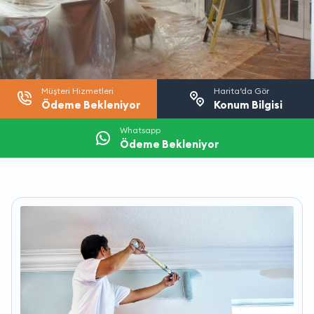
Müşteri Hizmetleri
Harita’da Gör
Ödeme Bekleniyor
Konum Bilgisi
Whatsapp
Ödeme Bekleniyor