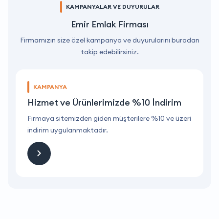
KAMPANYALAR VE DUYURULAR
Emir Emlak Firması
Firmamızın size özel kampanya ve duyurularını buradan
takip edebilirsiniz.
KAMPANYA
Hizmet ve Ürünlerimizde %10 İndirim
ri
Firmaya sitemizden giden müşterilere %10 ve üzeri
F
indirim uygulanmaktadır.
i