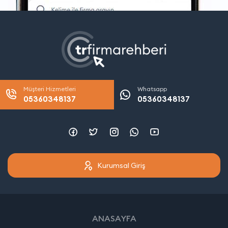
Müşteri Hizmetleri
Whatsapp
05360348137
05360348137
Kurumsal Giriş
ANASAYFA