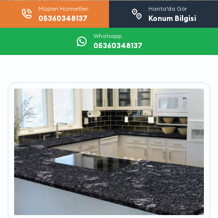
Müşteri Hizmetleri
Harita’da Gör
05360348137
Konum Bilgisi
Whatsapp
05360348137