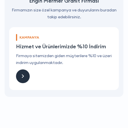
Engin Mermer Granit Firması
Firmamızın size özel kampanya ve duyurularını buradan
takip edebilirsiniz.
KAMPANYA
Hizmet ve Ürünlerimizde %10 İndirim
ri
Firmaya sitemizden giden müşterilere %10 ve üzeri
F
indirim uygulanmaktadır.
i