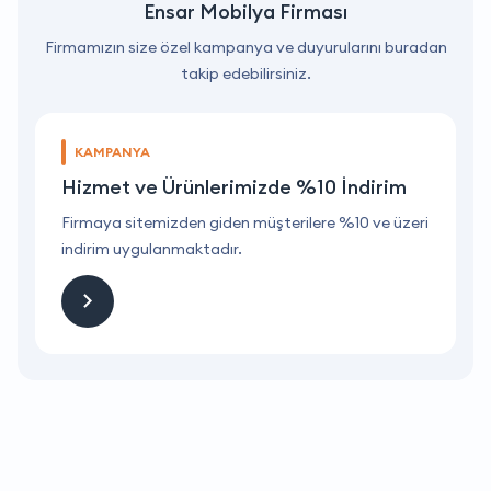
Ensar Mobilya Firması
Firmamızın size özel kampanya ve duyurularını buradan
takip edebilirsiniz.
KAMPANYA
Hizmet ve Ürünlerimizde %10 İndirim
ri
Firmaya sitemizden giden müşterilere %10 ve üzeri
F
indirim uygulanmaktadır.
i