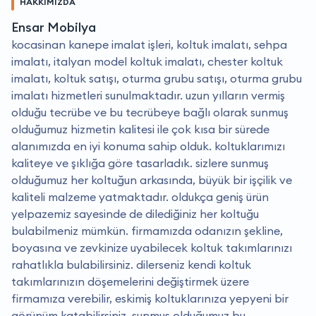
HAKKIMIZDA
Ensar Mobilya
kocasinan kanepe imalat işleri, koltuk imalatı, sehpa
imalatı, italyan model koltuk imalatı, chester koltuk
imalatı, koltuk satışı, oturma grubu satışı, oturma grubu
imalatı hizmetleri sunulmaktadır. uzun yılların vermiş
olduğu tecrübe ve bu tecrübeye bağlı olarak sunmuş
olduğumuz hizmetin kalitesi ile çok kısa bir sürede
alanımızda en iyi konuma sahip olduk. koltuklarımızı
kaliteye ve şıklığa göre tasarladık. sizlere sunmuş
olduğumuz her koltuğun arkasında, büyük bir işçilik ve
kaliteli malzeme yatmaktadır. oldukça geniş ürün
yelpazemiz sayesinde de dilediğiniz her koltuğu
bulabilmeniz mümkün. firmamızda odanızın şekline,
boyasına ve zevkinize uyabilecek koltuk takımlarınızı
rahatlıkla bulabilirsiniz. dilerseniz kendi koltuk
takımlarınızın döşemelerini değiştirmek üzere
firmamıza verebilir, eskimiş koltuklarınıza yepyeni bir
görünüm katabilirsiniz. sunmuş olduğumuz bu