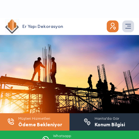
Er Yapı Dekorasyon
Müşteri Hizmetleri
Harita’da Gör
Ödeme Bekleniyor
Konum Bilgisi
Whatsapp