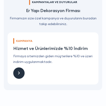
KAMPANYALAR VE DUYURULAR
Er Yapı Dekorasyon Firması
Firmamızın size özel kampanya ve duyurularını buradan
takip edebilirsiniz.
KAMPANYA
Hizmet ve Ürünlerimizde %10 İndirim
ri
Firmaya sitemizden giden müşterilere %10 ve üzeri
F
indirim uygulanmaktadır.
i