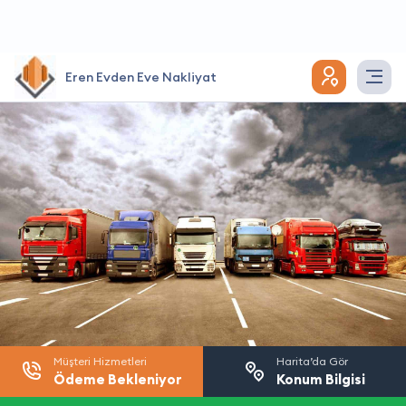
Eren Evden Eve Nakliyat
Müşteri Hizmetleri
Harita’da Gör
Ödeme Bekleniyor
Konum Bilgisi