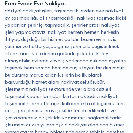
Eren Evden Eve Nakliyat
dörtyol nakliyat işleri, taşımacılık, evden eve nakliyat,
ev taşımacılığı, ofis taşımacılığı, nakliyat taşımacılık işi
yapanlar, şehir içi taşımacılık, şehirler arası nakliyat
işleri yapmaktayız. nakliyat hemen hemen herkesin
ihtiyaç duyduğu bir hizmet dalıdır. bazen evimizi, iş
yerimizi ve hatta yaşadığımız şehri bile değiştirilmek
isteriz. ancak bu durum göründüğü kadar kolay
olmayabilir. evlerde veya iş yerlerinde bulunan eşyaları
taşımak hem zaman hem de güç isteyen bir durumdur.
bu duruma maruz kalan kişilerin ise ilk olarak
başvurduğu hizmet alanı nakliyat sektörüdür.
i̇şletmemiz nakliyat sektöründe yer alarak sizleri
taşımacılık sorunlarından kurtarmaktadır. nakliyat
taşımacılık hizmetleri için kullanmakta olduğumuz tüm
araç gereçlerimiz en iyi şekilde tercih edilmekte ve
işimizi sorunsuz bir şekilde yapmamızı sağlamaktadır.
işletmemiz uzun yıllara aşkın nakliyat alanında hizmet
sunmakta ve hatay bölgesinde gerek şehir içi gerekse