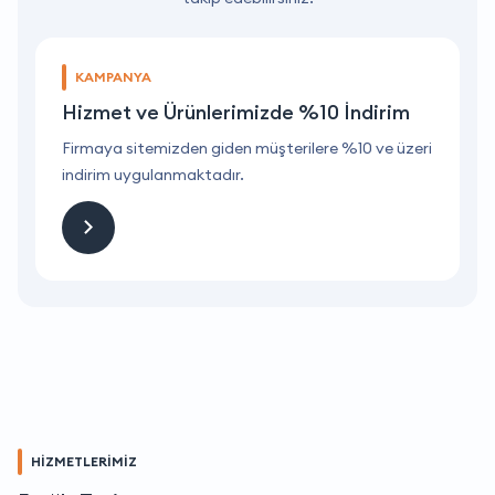
KAMPANYA
Hizmet ve Ürünlerimizde %10 İndirim
ri
Firmaya sitemizden giden müşterilere %10 ve üzeri
F
indirim uygulanmaktadır.
i
HİZMETLERİMİZ