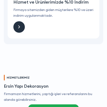
Hizmet ve Ürünlerimizde %10 İndirim
ri
Firmaya sitemizden giden müşterilere %10 ve üzeri
F
indirim uygulanmaktadır.
i
HİZMETLERİMİZ
Ersin Yapı Dekorasyon
Firmamızın hizmetlerini, yaptığı işleri ve referanslarını bu
alanda görebilirsiniz.