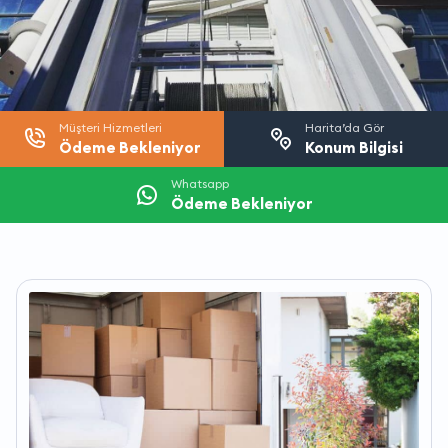
Müşteri Hizmetleri
Harita’da Gör
Ödeme Bekleniyor
Konum Bilgisi
Whatsapp
Ödeme Bekleniyor