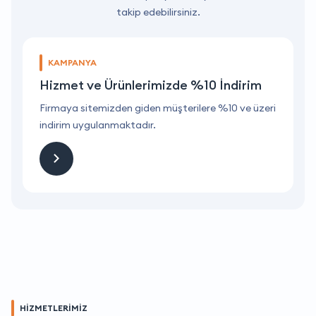
takip edebilirsiniz.
KAMPANYA
Hizmet ve Ürünlerimizde %10 İndirim
ri
Firmaya sitemizden giden müşterilere %10 ve üzeri
F
indirim uygulanmaktadır.
i
HİZMETLERİMİZ