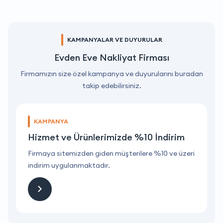
KAMPANYALAR VE DUYURULAR
Evden Eve Nakliyat Firması
Firmamızın size özel kampanya ve duyurularını buradan
takip edebilirsiniz.
KAMPANYA
Hizmet ve Ürünlerimizde %10 İndirim
ri
Firmaya sitemizden giden müşterilere %10 ve üzeri
F
indirim uygulanmaktadır.
i