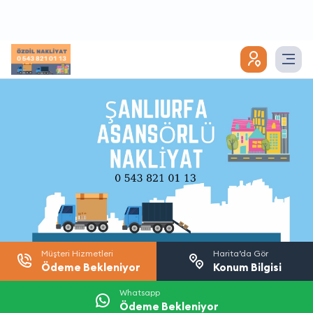
Müşteri Hizmetleri
Harita’da Gör
Ödeme Bekleniyor
Konum Bilgisi
Whatsapp
Ödeme Bekleniyor