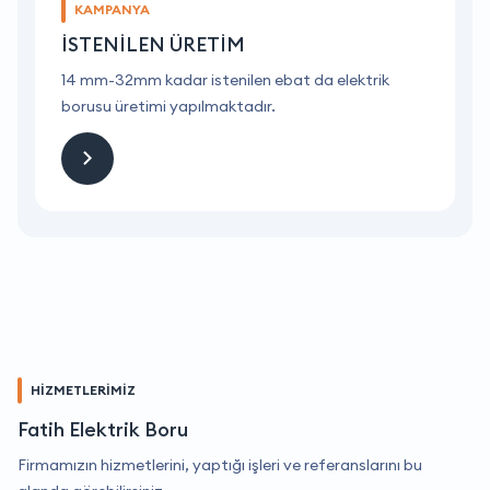
KAMPANYA
İSTENİLEN ÜRETİM
14 mm-32mm kadar istenilen ebat da elektrik
1
borusu üretimi yapılmaktadır.
b
HİZMETLERİMİZ
Fatih Elektrik Boru
Firmamızın hizmetlerini, yaptığı işleri ve referanslarını bu