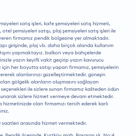
iyeleri satış işleri, kafe şemsiyeleri satış hizmeti,
otel şemsiyeleri satışı, plaj şemsiyeleri satış işleri ile
 veren firmamız pendik bölgesine yer almaktadır.
kapı girişinde, plaj vb. daha birçok alanda kullanım
satışını yapmaktayız. balkon veya bahçelerde
rinizle yazın keyifli vakit geçirip yazın kavurucu
için her boyutta satışı yapan firmamız, şemsiyelerin
ererek alanlarınızı güzelleştirmektedir. güneşin
 olan gölgelik alanların oluşmasını sağlayan
 seçenekleri ile sizlere sunan firmamız kaliteden ödün
 sunarak sizlere hizmet vermeye devam etmektedir.
 hizmetinizde olan firmamızı tercih ederek karlı
iniz.
0 saatleri arasında hizmet vermektedir.
de, Pendik ilçesinde, Kurtköy mah. Başaran sk. No:4