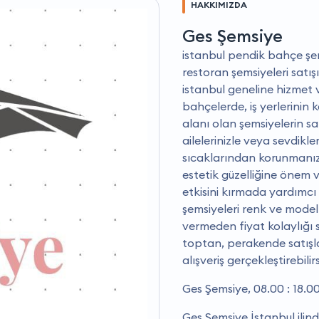
HAKKIMIZDA
Ges Şemsiye
i̇stanbul pendik bahçe şems
restoran şemsiyeleri satışı, 
i̇stanbul geneline hizmet
bahçelerde, iş yerlerinin 
alanı olan şemsiyelerin 
ailelerinizle veya sevdikle
sıcaklarından korunmanız 
estetik güzelliğine önem v
etkisini kırmada yardımcı
şemsiyeleri renk ve model
vermeden fiyat kolaylığı
toptan, perakende satışla
alışveriş gerçekleştirebilirs
Ges Şemsiye, 08.00 : 18.0
Ges Şemsiye İstanbul ilin