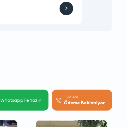
Hizmet ve Ürün
Firmaya sitemizden
Tıkla Ara
Whatsapp ile Yazın!
Ödeme Bekleniyor