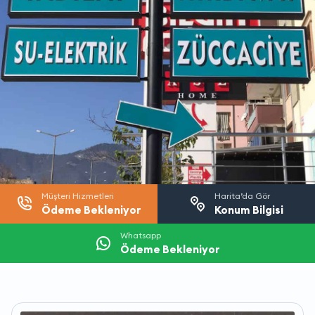
Müşteri Hizmetleri
Harita’da Gör
Ödeme Bekleniyor
Konum Bilgisi
Whatsapp
Ödeme Bekleniyor