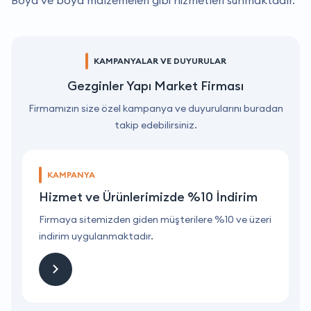
Boya ve boya malzemeleri gibi hizmetleri sunmaktadır.
KAMPANYALAR VE DUYURULAR
Gezginler Yapı Market Firması
Firmamızın size özel kampanya ve duyurularını buradan
takip edebilirsiniz.
KAMPANYA
Hizmet ve Ürünlerimizde %10 İndirim
ri
Firmaya sitemizden giden müşterilere %10 ve üzeri
F
indirim uygulanmaktadır.
i