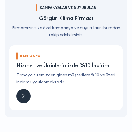
KAMPANYALAR VE DUYURULAR
Görgün Klima Firması
Firmamızın size özel kampanya ve duyurularını buradan
takip edebilirsiniz.
KAMPANYA
Hizmet ve Ürünlerimizde %10 İndirim
ri
Firmaya sitemizden giden müşterilere %10 ve üzeri
F
indirim uygulanmaktadır.
i