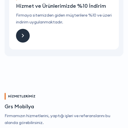
Hizmet ve Ürünlerimizde %10 İndirim
ri
Firmaya sitemizden giden müşterilere %10 ve üzeri
F
indirim uygulanmaktadır.
i
HİZMETLERİMİZ
Grs Mobilya
Firmamızın hizmetlerini, yaptığı işleri ve referanslarını bu
alanda görebilirsiniz.