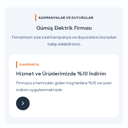
KAMPANYALAR VE DUYURULAR
Gümüş Elektrik Firması
Firmamızın size özel kampanya ve duyurularını buradan
takip edebilirsiniz.
KAMPANYA
Hizmet ve Ürünlerimizde %10 İndirim
ri
Firmaya sitemizden giden müşterilere %10 ve üzeri
F
indirim uygulanmaktadır.
i