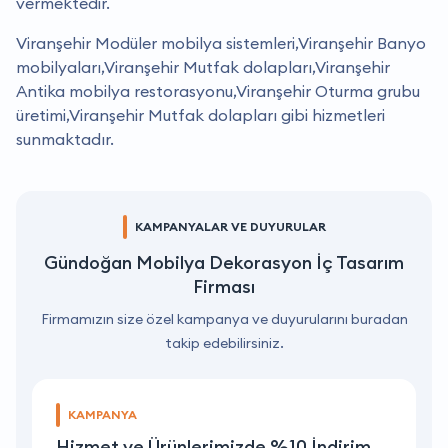
vermektedir.
Viranşehir Modüler mobilya sistemleri,Viranşehir Banyo
mobilyaları,Viranşehir Mutfak dolapları,Viranşehir
Antika mobilya restorasyonu,Viranşehir Oturma grubu
üretimi,Viranşehir Mutfak dolapları gibi hizmetleri
sunmaktadır.
KAMPANYALAR VE DUYURULAR
Gündoğan Mobilya Dekorasyon İç Tasarım
Firması
Firmamızın size özel kampanya ve duyurularını buradan
takip edebilirsiniz.
KAMPANYA
Hizmet ve Ürünlerimizde %10 İndirim