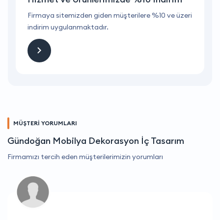
ri
Firmaya sitemizden giden müşterilere %10 ve üzeri
F
indirim uygulanmaktadır.
i
MÜŞTERİ YORUMLARI
Gündoğan Mobilya Dekorasyon İç Tasarım
Firmamızı tercih eden müşterilerimizin yorumları