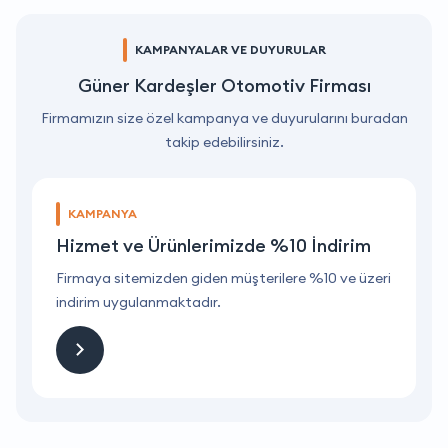
KAMPANYALAR VE DUYURULAR
Güner Kardeşler Otomotiv Firması
Firmamızın size özel kampanya ve duyurularını buradan
takip edebilirsiniz.
KAMPANYA
Hizmet ve Ürünlerimizde %10 İndirim
ri
Firmaya sitemizden giden müşterilere %10 ve üzeri
F
indirim uygulanmaktadır.
i