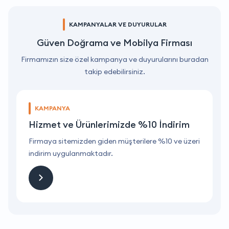
KAMPANYALAR VE DUYURULAR
Güven Doğrama ve Mobilya Firması
Firmamızın size özel kampanya ve duyurularını buradan
takip edebilirsiniz.
KAMPANYA
Hizmet ve Ürünlerimizde %10 İndirim
ri
Firmaya sitemizden giden müşterilere %10 ve üzeri
F
indirim uygulanmaktadır.
i