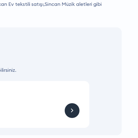
 Ev tekstili satışı,Sincan Müzik aletleri gibi
irsiniz.
KAMPANYA
Hizmet ve Ürün
Firmaya sitemizden