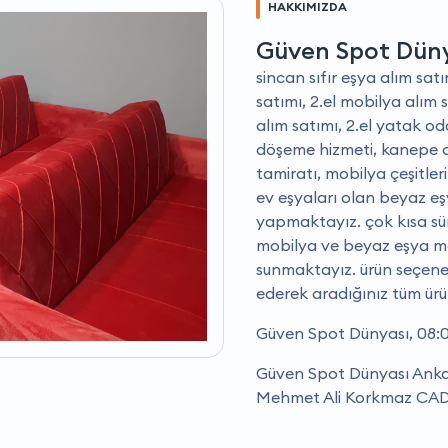
HAKKIMIZDA
Güven Spot Dün
sincan sıfır eşya alım satı
satımı, 2.el mobilya alım 
alım satımı, 2.el yatak od
döşeme hizmeti, kanepe dö
tamiratı, mobilya çeşitleri 
ev eşyaları olan beyaz eşy
yapmaktayız. çok kısa süre
mobilya ve beyaz eşya mode
sunmaktayız. ürün seçene
ederek aradığınız tüm ürünl
Güven Spot Dünyası, 08:0
Güven Spot Dünyası Ankara
Mehmet Ali Korkmaz CAD 