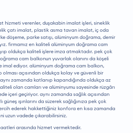
 hizmeti verenler, duşakabin imalat işleri, sineklik
çelik çatı imalat, plastik asma tavan imalat, iç oda
arke döşeme, parke satışı, alüminyum doğrama, demir
ız. firmamız en kaliteli alüminyum doğrama cam
ıp oldukça kaliteli işlere imza atmaktadır. pek çok
 doğrama cam balkonun yuvarlak olanını da köşeli
lde imal ediyor. alüminyum doğrama cam balkon,
p olması açısından oldukça kolay ve güvenli bir
n aynı zamanda katlanıp kapandığında oldukça az
kaliteli olan camları ve alüminyumu sayesinde rüzgârı
ede içeri geçiriyor. aynı zamanda sağlık açısından
lı güneş ışınlarını da süzerek sağlığınıza pek çok
ı tercih ederek hakkettiğiniz konfora en kısa zamanda
i uzun vadede çıkarabilirsiniz.
aatleri arasında hizmet vermektedir.