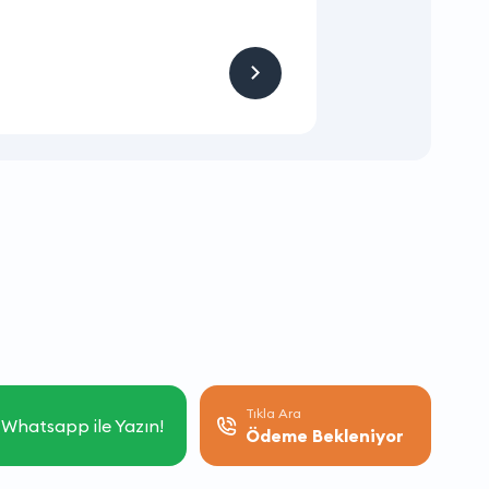
KAMPANYA
Hizmet ve Ürün
Firmaya sitemizden
Tıkla Ara
Whatsapp ile Yazın!
Ödeme Bekleniyor