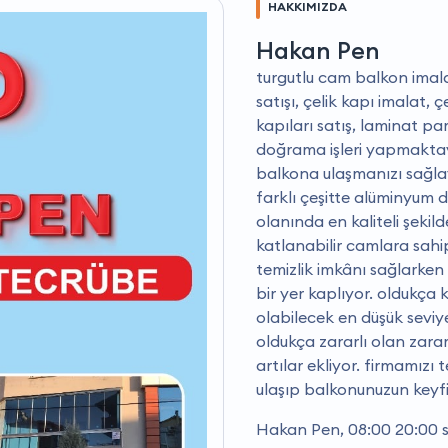
HAKKIMIZDA
Hakan Pen
turgutlu cam balkon imalat
satışı, çelik kapı imalat, 
kapıları satış, laminat p
doğrama işleri yapmaktay
balkona ulaşmanızı sağlay
farklı çeşitte alüminyum
olanında en kaliteli şeki
katlanabilir camlara sahi
temizlik imkânı sağlarke
bir yer kaplıyor. oldukça 
olabilecek en düşük seviy
oldukça zararlı olan zarar
artılar ekliyor. firmamız
ulaşıp balkonunuzun keyfin
Hakan Pen, 08:00 20:00 s