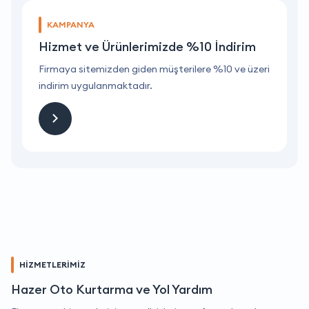
KAMPANYA
Hizmet ve Ürünlerimizde %10 İndirim
ri
Firmaya sitemizden giden müşterilere %10 ve üzeri
F
indirim uygulanmaktadır.
i
HİZMETLERİMİZ
Hazer Oto Kurtarma ve Yol Yardım