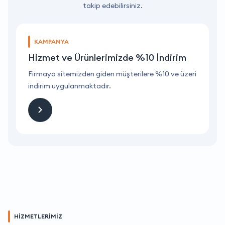
takip edebilirsiniz.
KAMPANYA
Hizmet ve Ürünlerimizde %10 İndirim
ri
Firmaya sitemizden giden müşterilere %10 ve üzeri
F
indirim uygulanmaktadır.
i
HİZMETLERİMİZ