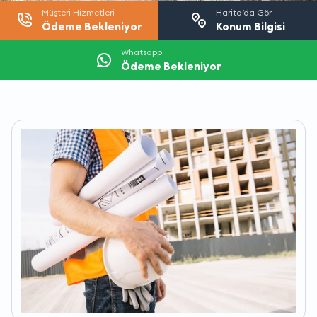
Müşteri Hizmetleri
Harita’da Gör
Ödeme Bekleniyor
Konum Bilgisi
Whatsapp
Ödeme Bekleniyor