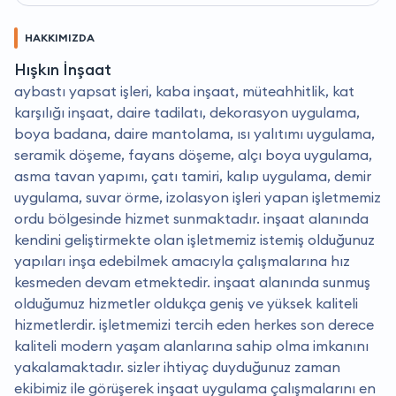
HAKKIMIZDA
Hışkın İnşaat
aybastı yapsat işleri, kaba inşaat, müteahhitlik, kat
karşılığı inşaat, daire tadilatı, dekorasyon uygulama,
boya badana, daire mantolama, ısı yalıtımı uygulama,
seramik döşeme, fayans döşeme, alçı boya uygulama,
asma tavan yapımı, çatı tamiri, kalıp uygulama, demir
uygulama, suvar örme, izolasyon işleri yapan işletmemiz
ordu bölgesinde hizmet sunmaktadır. i̇nşaat alanında
kendini geliştirmekte olan işletmemiz istemiş olduğunuz
yapıları inşa edebilmek amacıyla çalışmalarına hız
kesmeden devam etmektedir. i̇nşaat alanında sunmuş
olduğumuz hizmetler oldukça geniş ve yüksek kaliteli
hizmetlerdir. i̇şletmemizi tercih eden herkes son derece
kaliteli modern yaşam alanlarına sahip olma imkanını
yakalamaktadır. sizler ihtiyaç duyduğunuz zaman
ekibimiz ile görüşerek inşaat uygulama çalışmalarını en