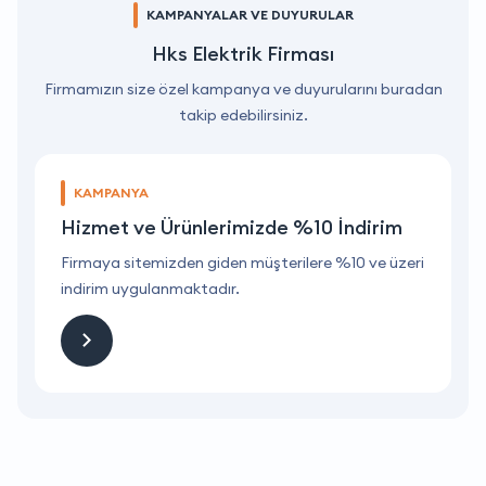
KAMPANYALAR VE DUYURULAR
Hks Elektrik Firması
Firmamızın size özel kampanya ve duyurularını buradan
takip edebilirsiniz.
KAMPANYA
Hizmet ve Ürünlerimizde %10 İndirim
ri
Firmaya sitemizden giden müşterilere %10 ve üzeri
F
indirim uygulanmaktadır.
i