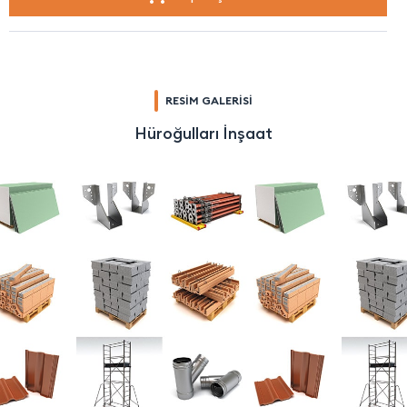
RESİM GALERİSİ
Hüroğulları İnşaat