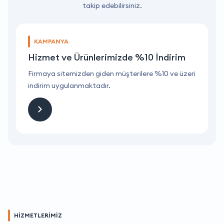
takip edebilirsiniz.
KAMPANYA
Hizmet ve Ürünlerimizde %10 İndirim
ri
Firmaya sitemizden giden müşterilere %10 ve üzeri
F
indirim uygulanmaktadır.
i
HİZMETLERİMİZ