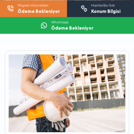
Müşteri Hizmetleri
Harita’da Gör
Ödeme Bekleniyor
Konum Bilgisi
Whatsapp
Ödeme Bekleniyor