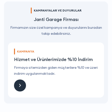
KAMPANYALAR VE DUYURULAR
Janti Garage Firması
Firmamızın size özel kampanya ve duyurularını buradan
takip edebilirsiniz.
KAMPANYA
Hizmet ve Ürünlerimizde %10 İndirim
ri
Firmaya sitemizden giden müşterilere %10 ve üzeri
F
indirim uygulanmaktadır.
i