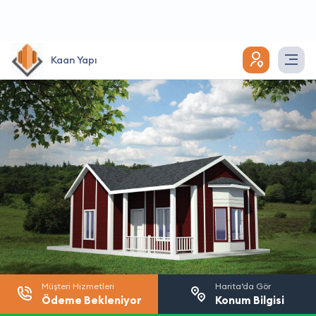
Kaan Yapı
Müşteri Hizmetleri
Harita’da Gör
Ödeme Bekleniyor
Konum Bilgisi