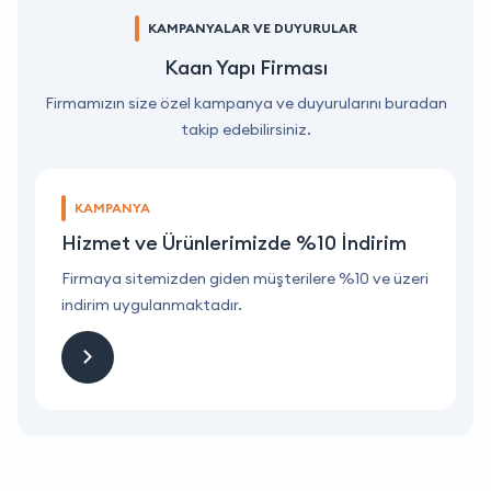
KAMPANYALAR VE DUYURULAR
Kaan Yapı Firması
Firmamızın size özel kampanya ve duyurularını buradan
takip edebilirsiniz.
KAMPANYA
Hizmet ve Ürünlerimizde %10 İndirim
ri
Firmaya sitemizden giden müşterilere %10 ve üzeri
F
indirim uygulanmaktadır.
i