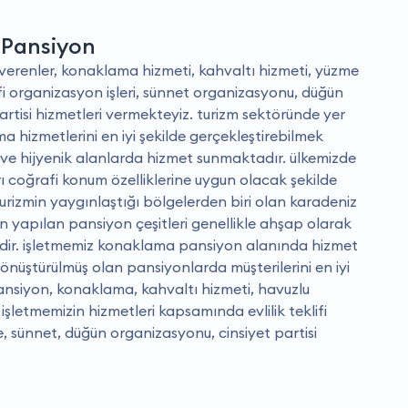
 Pansiyon
verenler, konaklama hizmeti, kahvaltı hizmeti, yüzme
lifi organizasyon işleri, sünnet organizasyonu, düğün
artisi hizmetleri vermekteyiz. turizm sektöründe yer
a hizmetlerini en iyi şekilde gerçekleştirebilmek
ve hijyenik alanlarda hizmet sunmaktadır. ülkemizde
 coğrafi konum özelliklerine uygun olacak şekilde
rizmin yaygınlaştığı bölgelerden biri olan karadeniz
 yapılan pansiyon çeşitleri genellikle ahşap olarak
edir. i̇şletmemiz konaklama pansiyon alanında hizmet
üştürülmüş olan pansiyonlarda müşterilerini en iyi
ansiyon, konaklama, kahvaltı hizmeti, havuzlu
şletmemizin hizmetleri kapsamında evlilik teklifi
 sünnet, düğün organizasyonu, cinsiyet partisi