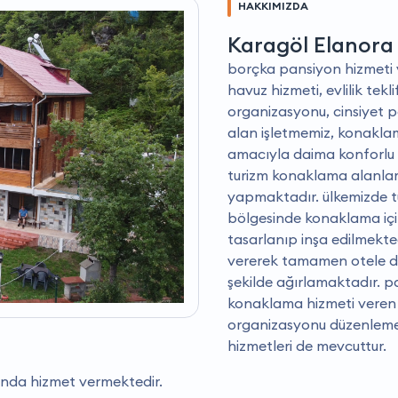
HAKKIMIZDA
Karagöl Elanora
borçka pansiyon hizmeti 
havuz hizmeti, evlilik tek
organizasyonu, cinsiyet p
alan işletmemiz, konaklam
amacıyla daima konforlu 
turizm konaklama alanları
yapmaktadır. ülkemizde tu
bölgesinde konaklama için
tasarlanıp inşa edilmekt
vererek tamamen otele dön
şekilde ağırlamaktadır. p
konaklama hizmeti veren i
organizasyonu düzenleme,
hizmetleri de mevcuttur.
ında hizmet vermektedir.