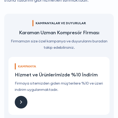
stand tasarımı gibi hizmetleri sunmaktadır.
KAMPANYALAR VE DUYURULAR
Karaman Uzman Kompresör Firması
Firmamızın size özel kampanya ve duyurularını buradan
takip edebilirsiniz.
KAMPANYA
Hizmet ve Ürünlerimizde %10 İndirim
ri
Firmaya sitemizden giden müşterilere %10 ve üzeri
F
indirim uygulanmaktadır.
i