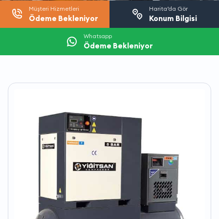
Müşteri Hizmetleri
Harita’da Gör
Ödeme Bekleniyor
Konum Bilgisi
Whatsapp
Ödeme Bekleniyor