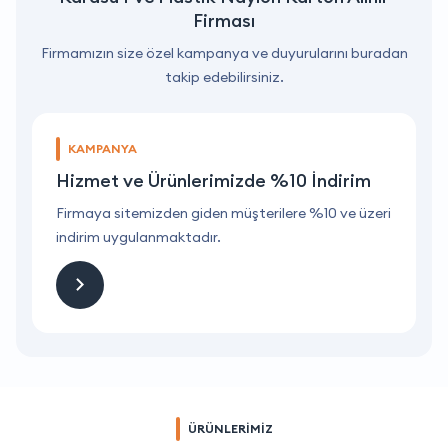
Firması
Firmamızın size özel kampanya ve duyurularını buradan
takip edebilirsiniz.
KAMPANYA
Hizmet ve Ürünlerimizde %10 İndirim
ri
Firmaya sitemizden giden müşterilere %10 ve üzeri
F
indirim uygulanmaktadır.
i
ÜRÜNLERİMİZ