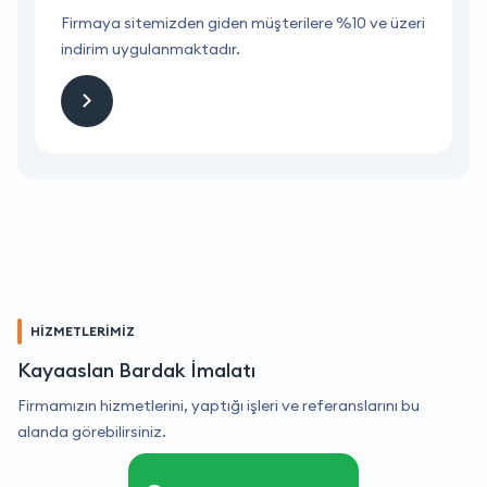
ri
Firmaya sitemizden giden müşterilere %10 ve üzeri
F
indirim uygulanmaktadır.
i
HİZMETLERİMİZ
Kayaaslan Bardak İmalatı
Firmamızın hizmetlerini, yaptığı işleri ve referanslarını bu
alanda görebilirsiniz.