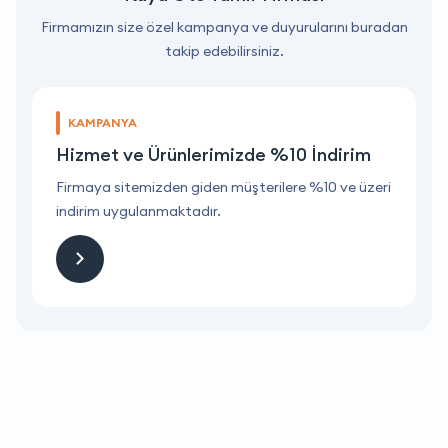
Firmamızın size özel kampanya ve duyurularını buradan
takip edebilirsiniz.
KAMPANYA
Hizmet ve Ürünlerimizde %10 İndirim
ri
Firmaya sitemizden giden müşterilere %10 ve üzeri
F
indirim uygulanmaktadır.
i