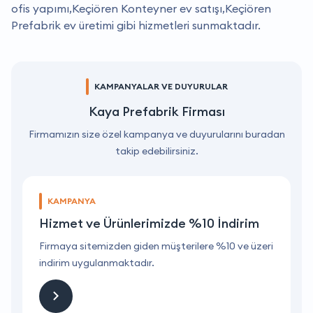
ofis yapımı,Keçiören Konteyner ev satışı,Keçiören
Prefabrik ev üretimi gibi hizmetleri sunmaktadır.
KAMPANYALAR VE DUYURULAR
Kaya Prefabrik Firması
Firmamızın size özel kampanya ve duyurularını buradan
takip edebilirsiniz.
KAMPANYA
Hizmet ve Ürünlerimizde %10 İndirim
ri
Firmaya sitemizden giden müşterilere %10 ve üzeri
F
indirim uygulanmaktadır.
i