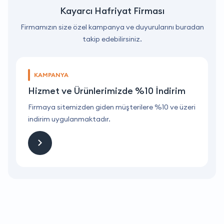
Kayarcı Hafriyat Firması
Firmamızın size özel kampanya ve duyurularını buradan
takip edebilirsiniz.
KAMPANYA
Hizmet ve Ürünlerimizde %10 İndirim
ri
Firmaya sitemizden giden müşterilere %10 ve üzeri
F
indirim uygulanmaktadır.
i