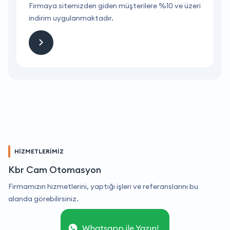
ri
Firmaya sitemizden giden müşterilere %10 ve üzeri
F
indirim uygulanmaktadır.
i
HİZMETLERİMİZ
Kbr Cam Otomasyon
Firmamızın hizmetlerini, yaptığı işleri ve referanslarını bu
alanda görebilirsiniz.
Whatsapp ile Yazın!