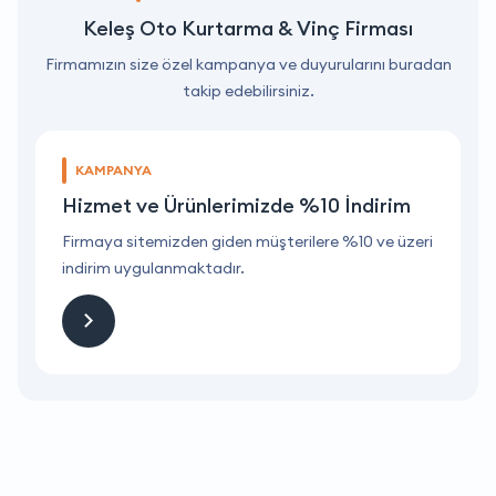
Keleş Oto Kurtarma & Vinç Firması
Firmamızın size özel kampanya ve duyurularını buradan
takip edebilirsiniz.
KAMPANYA
Hizmet ve Ürünlerimizde %10 İndirim
ri
Firmaya sitemizden giden müşterilere %10 ve üzeri
F
indirim uygulanmaktadır.
i