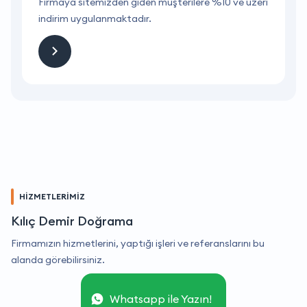
ri
Firmaya sitemizden giden müşterilere %10 ve üzeri
F
indirim uygulanmaktadır.
i
HİZMETLERİMİZ
Kılıç Demir Doğrama
Firmamızın hizmetlerini, yaptığı işleri ve referanslarını bu
alanda görebilirsiniz.
Whatsapp ile Yazın!