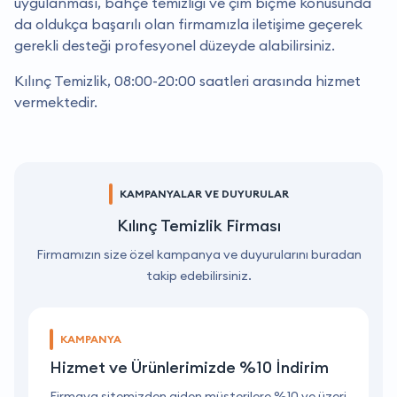
uygulanması, bahçe temizliği ve çim biçme konusunda
da oldukça başarılı olan firmamızla iletişime geçerek
gerekli desteği profesyonel düzeyde alabilirsiniz.
Kılınç Temizlik, 08:00-20:00 saatleri arasında hizmet
vermektedir.
KAMPANYALAR VE DUYURULAR
Kılınç Temizlik Firması
Firmamızın size özel kampanya ve duyurularını buradan
takip edebilirsiniz.
KAMPANYA
Hizmet ve Ürünlerimizde %10 İndirim
ri
Firmaya sitemizden giden müşterilere %10 ve üzeri
F