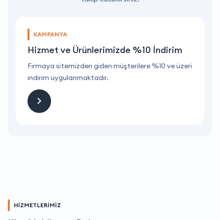
KAMPANYA
Hizmet ve Ürünlerimizde %10 İndirim
ri
Firmaya sitemizden giden müşterilere %10 ve üzeri
F
indirim uygulanmaktadır.
i
HİZMETLERİMİZ