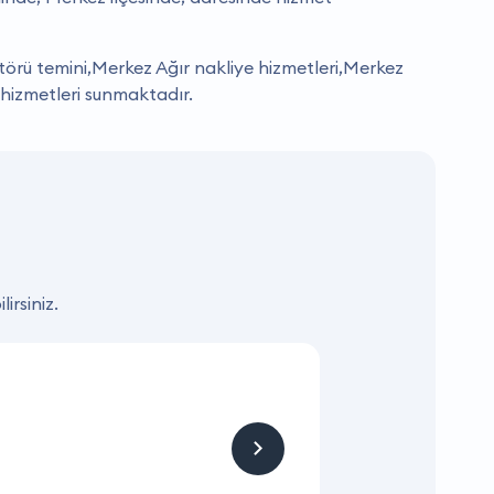
örü temini,Merkez Ağır nakliye hizmetleri,Merkez
 hizmetleri sunmaktadır.
irsiniz.
KAMPANYA
Hizmet ve Ürün
Firmaya sitemizden