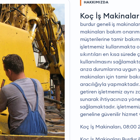
HAKKIMIZDA
Koç İş Makinalar
burdur geneli iş makinaları
makinaları bakım onarımı,
müşterilerine tamir bakım
işletmemiz kullanmakta o
sıkıntıları en kısa sürede
kullanılmasını sağlamaktad
arıza durumlarına uygun ye
makinaları için tamir bak
aracılığıyla yapmaktadır. 
getiren işletmemiz aynı z
sunarak ihtiyacınıza yönel
sağlamaktadır. i̇şletmemiz
geneline güvenilir hizmet
Koç İş Makinaları, 08:00 
Koç İş Makinaları Burdur i