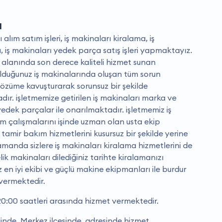
ı
 alım satım işleri, iş makinaları kiralama, iş
 iş makinaları yedek parça satış işleri yapmaktayız.
 alanında son derece kaliteli hizmet sunan
lduğunuz iş makinalarında oluşan tüm sorun
 çözüme kavuşturarak sorunsuz bir şekilde
ır. i̇şletmemize getirilen iş makinaları marka ve
dek parçalar ile onarılmaktadır. i̇şletmemiz iş
ım çalışmalarını işinde uzman olan usta ekip
tamir bakım hizmetlerini kusursuz bir şekilde yerine
amanda sizlere iş makinaları kiralama hizmetlerini de
ik makinaları dilediğiniz tarihte kiralamanızı
 en iyi ekibi ve güçlü makine ekipmanları ile burdur
 vermektedir.
20:00 saatleri arasında hizmet vermektedir.
linde, Merkez ilçesinde, adresinde hizmet