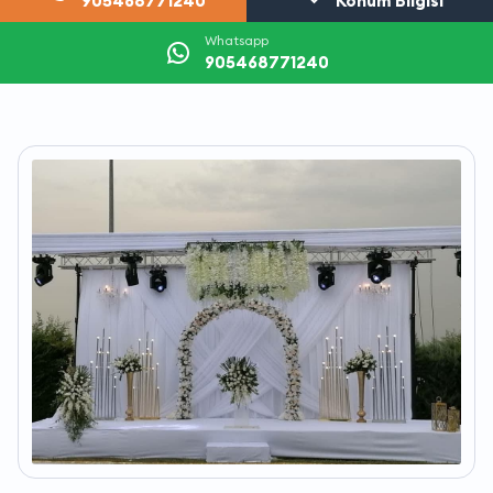
905468771240
Konum Bilgisi
Whatsapp
905468771240