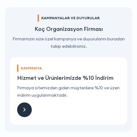
KAMPANYALAR VE DUYURULAR
Koç Organizasyon Firması
Firmamızın size özel kampanya ve duyurularını buradan
takip edebilirsiniz.
KAMPANYA
Hizmet ve Ürünlerimizde %10 İndirim
ri
Firmaya sitemizden giden müşterilere %10 ve üzeri
F
indirim uygulanmaktadır.
i