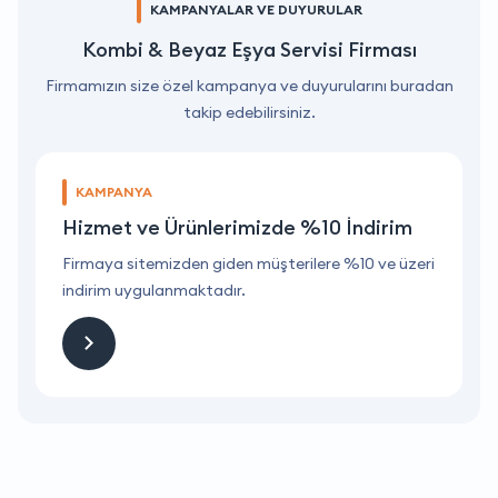
KAMPANYALAR VE DUYURULAR
Kombi & Beyaz Eşya Servisi Firması
Firmamızın size özel kampanya ve duyurularını buradan
takip edebilirsiniz.
KAMPANYA
Hizmet ve Ürünlerimizde %10 İndirim
ri
Firmaya sitemizden giden müşterilere %10 ve üzeri
F
indirim uygulanmaktadır.
i