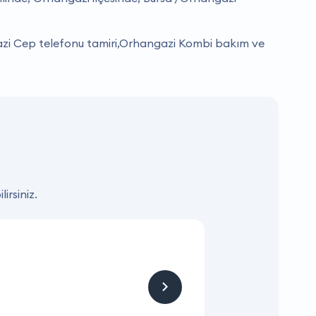
gazi Cep telefonu tamiri,Orhangazi Kombi bakım ve
irsiniz.
KAMPANYA
Hizmet ve Ürün
Firmaya sitemizden