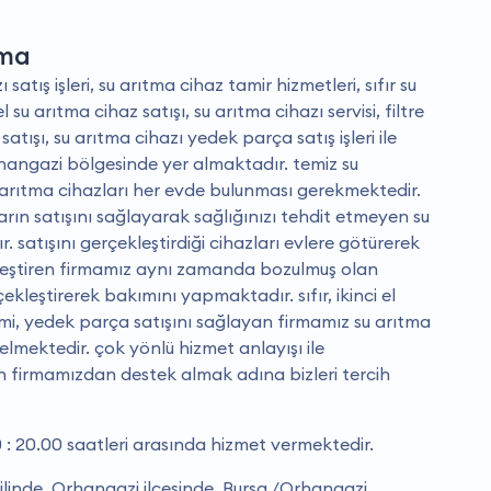
tma
satış işleri, su arıtma cihaz tamir hizmetleri, sıfır su
el su arıtma cihaz satışı, su arıtma cihazı servisi, filtre
satışı, su arıtma cihazı yedek parça satış işleri ile
hangazi bölgesinde yer almaktadır. temiz su
u arıtma cihazları her evde bulunması gerekmektedir.
ların satışını sağlayarak sağlığınızı tehdit etmeyen su
 satışını gerçekleştirdiği cihazları evlere götürerek
kleştiren firmamız aynı zamanda bozulmuş olan
ekleştirerek bakımını yapmaktadır. sıfır, ikinci el
ğişimi, yedek parça satışını sağlayan firmamız su arıtma
elmektedir. çok yönlü hizmet anlayışı ile
n firmamızdan destek almak adına bizleri tercih
: 20.00 saatleri arasında hizmet vermektedir.
linde, Orhangazi ilçesinde, Bursa /Orhangazi