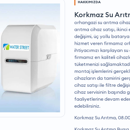
HAKKIMIZDA
Korkmaz Su Arı
orhangazi su arıtma cihazı 
arıtma cihaz satışı, ikinci 
değişimi, üç yollu batarya 
hizmet veren firmamız or
ihtiyacımızı karşılayan s
firmamız en kaliteli cihaz
tüketmenizi sağlamaktadır.
montaj işlemlerini gerçe
cihazların da tamirini gerç
cihaz satışı ile filtre de
cihaz servisinin başında g
faaliyetlerine devam ede
edebilirsiniz.
Korkmaz Su Arıtma, 08.00 
Korkmaz Su Arıtma Bursa i