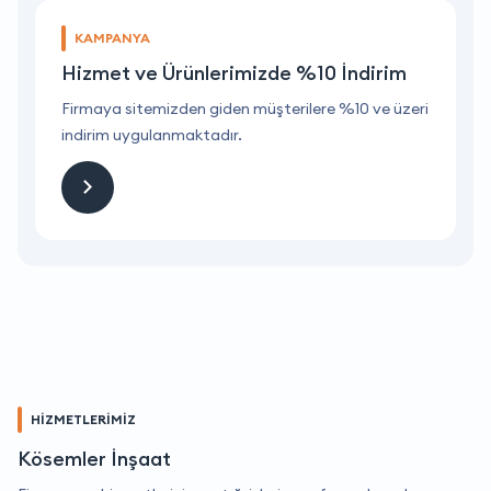
KAMPANYA
Hizmet ve Ürünlerimizde %10 İndirim
ri
Firmaya sitemizden giden müşterilere %10 ve üzeri
F
indirim uygulanmaktadır.
i
HİZMETLERİMİZ
Kösemler İnşaat