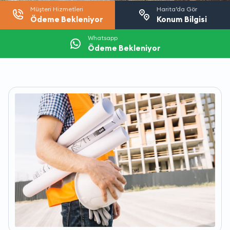
Müşteri Hizmetleri
Harita’da Gör
Ödeme Bekleniyor
Konum Bilgisi
Whatsapp
Ödeme Bekleniyor