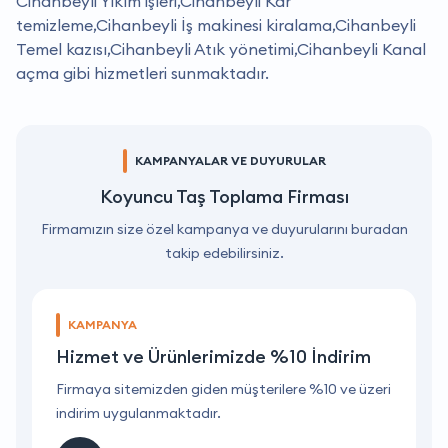
Cihanbeyli Yıkım işleri,Cihanbeyli Kar
temizleme,Cihanbeyli İş makinesi kiralama,Cihanbeyli
Temel kazısı,Cihanbeyli Atık yönetimi,Cihanbeyli Kanal
açma gibi hizmetleri sunmaktadır.
KAMPANYALAR VE DUYURULAR
Koyuncu Taş Toplama Firması
Firmamızın size özel kampanya ve duyurularını buradan
takip edebilirsiniz.
KAMPANYA
Hizmet ve Ürünlerimizde %10 İndirim
ri
Firmaya sitemizden giden müşterilere %10 ve üzeri
F
indirim uygulanmaktadır.
i