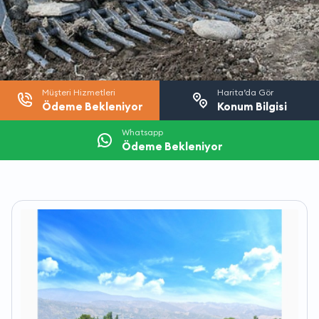
Müşteri Hizmetleri
Harita’da Gör
Ödeme Bekleniyor
Konum Bilgisi
Whatsapp
Ödeme Bekleniyor