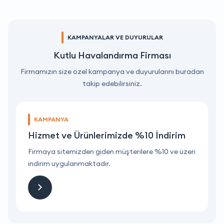
KAMPANYALAR VE DUYURULAR
Kutlu Havalandırma Firması
Firmamızın size özel kampanya ve duyurularını buradan
takip edebilirsiniz.
KAMPANYA
Hizmet ve Ürünlerimizde %10 İndirim
ri
Firmaya sitemizden giden müşterilere %10 ve üzeri
F
indirim uygulanmaktadır.
i