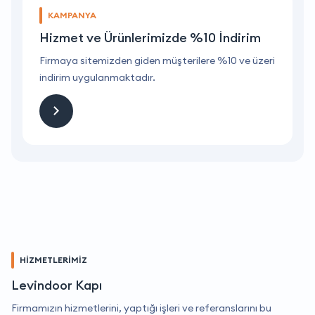
KAMPANYA
Hizmet ve Ürünlerimizde %10 İndirim
ri
Firmaya sitemizden giden müşterilere %10 ve üzeri
F
indirim uygulanmaktadır.
i
HİZMETLERİMİZ
Levindoor Kapı
Firmamızın hizmetlerini, yaptığı işleri ve referanslarını bu