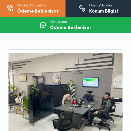
Müşteri Hizmetleri
Harita’da Gör
Ödeme Bekleniyor
Konum Bilgisi
Whatsapp
Ödeme Bekleniyor