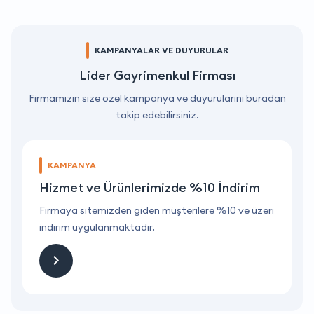
KAMPANYALAR VE DUYURULAR
Lider Gayrimenkul Firması
Firmamızın size özel kampanya ve duyurularını buradan
takip edebilirsiniz.
KAMPANYA
Hizmet ve Ürünlerimizde %10 İndirim
ri
Firmaya sitemizden giden müşterilere %10 ve üzeri
F
indirim uygulanmaktadır.
i