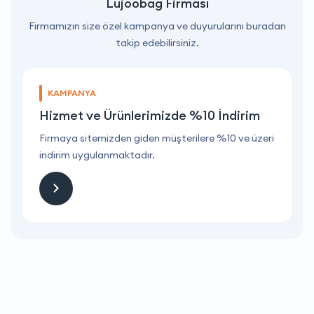
Lujoobag Firması
Firmamızın size özel kampanya ve duyurularını buradan
takip edebilirsiniz.
KAMPANYA
Hizmet ve Ürünlerimizde %10 İndirim
ri
Firmaya sitemizden giden müşterilere %10 ve üzeri
F
indirim uygulanmaktadır.
i