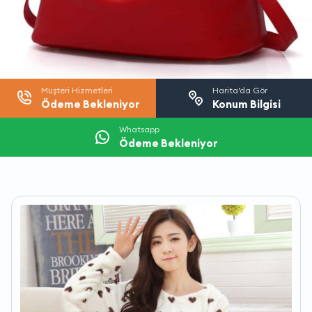
Müşteri Hizmetleri
Harita’da Gör
Ödeme Bekleniyor
Konum Bilgisi
Whatsapp
Ödeme Bekleniyor