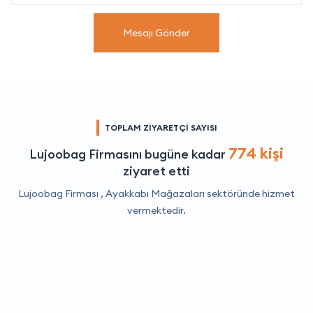
Mesajı Gönder
TOPLAM ZİYARETÇİ SAYISI
774 kişi
Lujoobag Firmasını bugüne kadar
ziyaret etti
Lujoobag Firması ,
Ayakkabı Mağazaları
sektöründe hizmet
vermektedir.