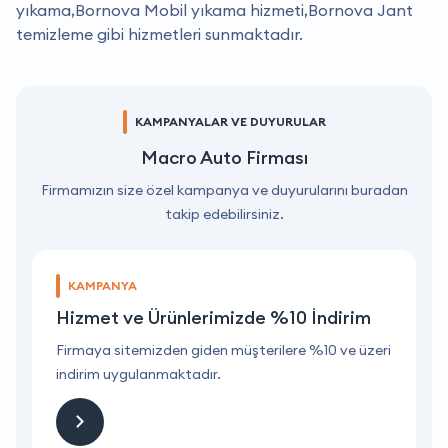
yıkama,Bornova Mobil yıkama hizmeti,Bornova Jant
temizleme gibi hizmetleri sunmaktadır.
KAMPANYALAR VE DUYURULAR
Macro Auto Firması
Firmamızın size özel kampanya ve duyurularını buradan
takip edebilirsiniz.
KAMPANYA
Hizmet ve Ürünlerimizde %10 İndirim
ri
Firmaya sitemizden giden müşterilere %10 ve üzeri
F
indirim uygulanmaktadır.
i